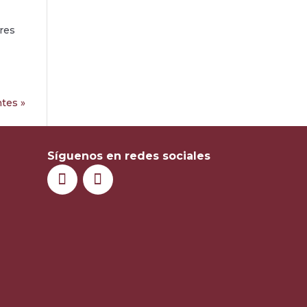
res
tes »
Síguenos en redes sociales