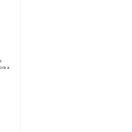
s
bra a