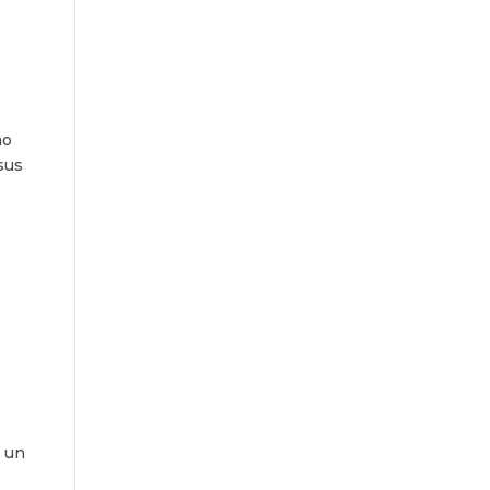
no
sus
r un