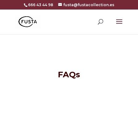
666 43 44 98
fusta@fustacollection.es
FAQs