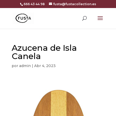
666 43 44 98
fusta@fustacollection.es
Azucena de Isla
Canela
por
admin
|
Abr 4, 2023